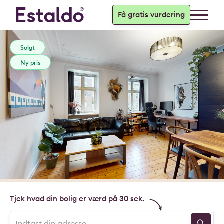
Få gratis vurdering
Solgt
Ny pris
Tjek hvad din bolig er værd på 30 sek.