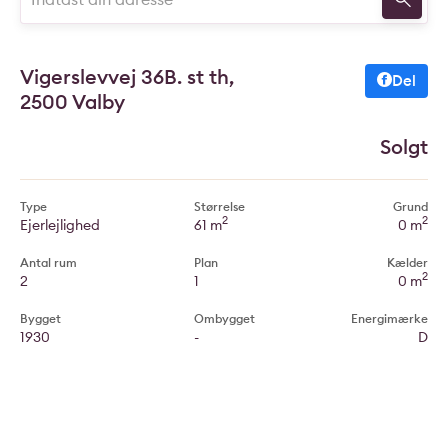
Vigerslevvej 36B. st th,
Del
2500 Valby
Solgt
Type
Størrelse
Grund
2
2
Ejerlejlighed
61 m
0 m
Antal rum
Plan
Kælder
2
2
1
0 m
Bygget
Ombygget
Energimærke
1930
-
D