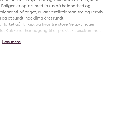
. Boligen er opført med fokus på holdbarhed og
talgaranti på taget, Nilan ventilationsanlæg og Termix
 og et sundt indeklima året rundt.
 loftet går til kip, og hvor tre store Velux-vinduer
ald. Køkkenet har adgang til et praktisk spisekammer,
smaterialer, bløde linjer og skabe med softluk. En
 tilfører både atmosfære og hygge.
t med skydedørssskabe med softluk, som giver optimale
dtryk. Planløsningen er funktionel og familievenlig,
de have er nem at holde og indrettet med et lækkert
t træterrasse og flere solrige opholdsrum, der
god plads til både hverdag og gæster.
til kip, som giver ekstra anvendelsesmuligheder –
rksted, opbevaring eller hobbyrum. Den direkte
ktionalitet i hverdagen.
med kun få minutters gang til Bagterp Skolen, og den
ligger også ganske tæt på. Samtidig er der kort