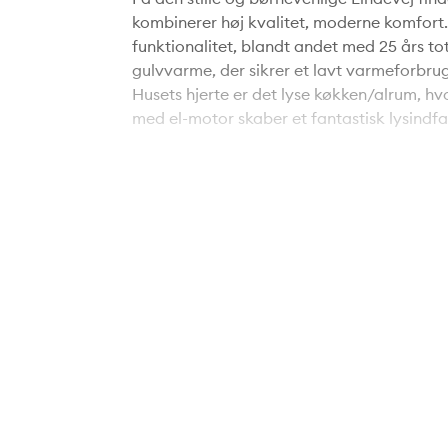
kombinerer høj kvalitet, moderne komfort
funktionalitet, blandt andet med 25 års to
gulvvarme, der sikrer et lavt varmeforbrug
Husets hjerte er det lyse køkken/alrum, hvor
med el-motor skaber et fantastisk lysindf
og indretningen er gennemført med kvalitet
elegant gaspejs fungerer som rumdeler og
Alle værelser - samt entréen - er udstyre
opbevaringsløsninger og et rent, moderne u
og komforten er i top i hele boligen.
Udendørs fortsætter kvaliteten. Den lukke
isoleret luksusskur, en sydvendt overdække
indbyder til afslapning og udeliv. Her er 
Boligen har en integreret garage med loft 
hvad enten der er behov for parkering, væ
adgang til huset øger både komfort og fun
Beliggenheden er ideel for børnefamilier, 
nærmeste daginstitution, Børnehaven Åge, 