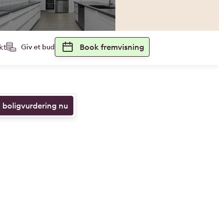
kt
Book fremvisning
Giv et bud
n boligvurdering nu