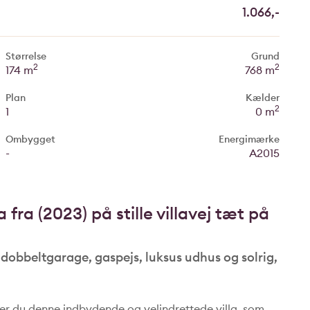
1.066,-
Størrelse
Grund
2
2
174 m
768 m
Plan
Kælder
2
1
0 m
Ombygget
Energimærke
-
A2015
a fra (2023) på stille villavej tæt på
, dobbeltgarage, gaspejs, luksus udhus og solrig,
der du denne indbydende og velindrettede villa, som