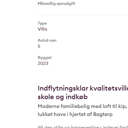
Månedlig ejerudgift
Type
Villa
Antal rum
5
Bygget
2023
Indflytningsklar kvalitetsvill
skole og indkøb
Moderne familiebolig med loft til kip
lukket have i hjertet af Bagterp
På den stille og børnevenlige Lindevej fin