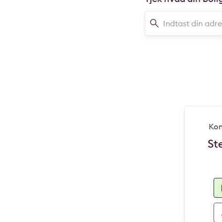
Kon
St