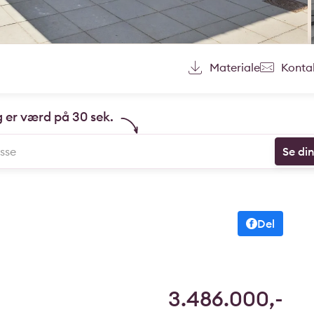
Materiale
Konta
g er værd på 30 sek.
Se di
Del
3.486.000,-