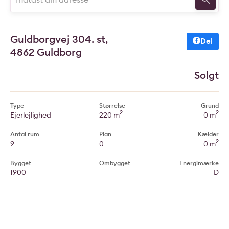
Guldborgvej 304. st,
Del
4862 Guldborg
Solgt
Type
Størrelse
Grund
2
2
Ejerlejlighed
220 m
0 m
Antal rum
Plan
Kælder
2
9
0
0 m
Bygget
Ombygget
Energimærke
1900
-
D