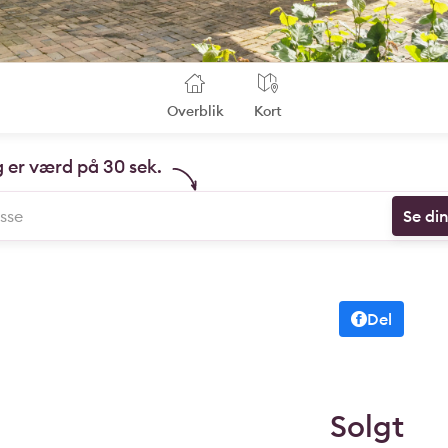
Overblik
Kort
g er værd på 30 sek.
Se di
Del
Solgt