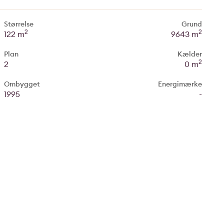
Størrelse
Grund
2
2
122 m
9643 m
Plan
Kælder
2
2
0 m
Ombygget
Energimærke
1995
-