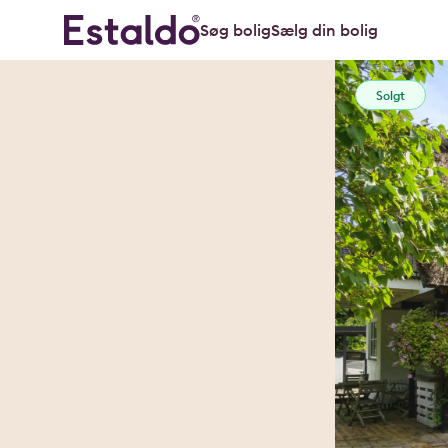
Søg bolig
Sælg din bolig
Solgt