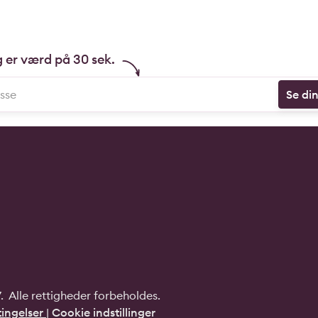
g er værd på 30 sek.
Se di
 Alle rettigheder forbeholdes.
ingelser
|
Cookie indstillinger