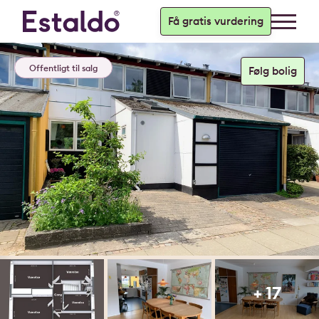
Få gratis vurdering
Offentligt til salg
+ 17