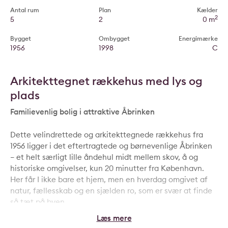
Antal rum
Plan
Kælder
2
5
2
0 m
Bygget
Ombygget
Energimærke
1956
1998
C
Arkitekttegnet rækkehus med lys og
plads
Familievenlig bolig i attraktive Åbrinken
Dette velindrettede og arkitekttegnede rækkehus fra
1956 ligger i det eftertragtede og børnevenlige Åbrinken
– et helt særligt lille åndehul midt mellem skov, å og
historiske omgivelser, kun 20 minutter fra København.
Her får I ikke bare et hjem, men en hverdag omgivet af
natur, fællesskab og en sjælden ro, som er svær at finde
så tæt på byen.
Boligen rummer 136 m² fordelt på to etager med i alt 5
værelser og fremstår indflytningsklar med stor respekt for