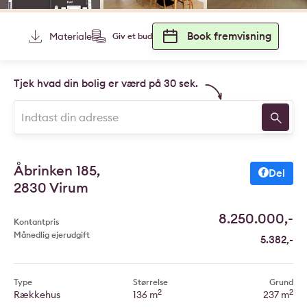
Book fremvisning
Materiale
Giv et bud
Tjek hvad din bolig er værd på 30 sek.
Åbrinken 185,
Del
2830 Virum
8.250.000,-
Kontantpris
Månedlig ejerudgift
5.382,-
Type
Størrelse
Grund
2
2
Rækkehus
136 m
237 m