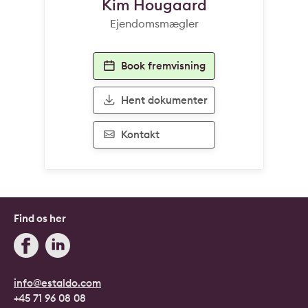
Kim Hougaard
naturen, historien og fællesskabet, som præger området.
Ejendomsmægler
I forlængelse af Åbrinken ligger også Brede Børnehave,
der er kommunes absolut bedste børnehave med
naturbørnehave.
Book fremvisning
Velkommen til Brede og Åbrinken, hvor I får et hjem med
sjæl, historie og en beliggenhed, som er umulig at finde
Hent dokumenter
andre steder så tæt på København.
Kontakt
Find os her
info@estaldo.com
+45 71 96 08 08