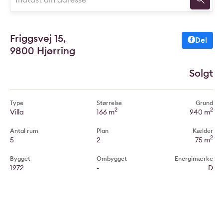
Friggsvej 15,
Del
9800 Hjørring
Solgt
Type
Størrelse
Grund
2
2
Villa
166 m
940 m
Antal rum
Plan
Kælder
2
5
2
75 m
Bygget
Ombygget
Energimærke
1972
-
D