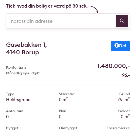
Tjek hvad din bolig er værd på 30 sek.
Gåsebakken 1,
Del
4140 Borup
1.480.000,-
Kontantpris
Månedlig ejerudgift
96,-
Type
Størrelse
Grund
2
2
Helårsgrund
0 m
751 m
Antal rum
Plan
Kælder
2
0
0
0 m
Bygget
Ombygget
Energimærke
-
-
-