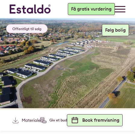
Få gratis vurdering
Offentligt til salg
Book fremvisning
Materiale
Giv et bud