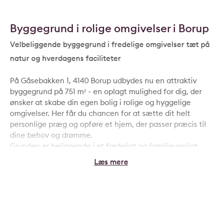
Byggegrund i rolige omgivelser i Borup
Velbeliggende byggegrund i fredelige omgivelser tæt på
natur og hverdagens faciliteter
På Gåsebakken 1, 4140 Borup udbydes nu en attraktiv
byggegrund på 751 m² - en oplagt mulighed for dig, der
ønsker at skabe din egen bolig i rolige og hyggelige
omgivelser. Her får du chancen for at sætte dit helt
personlige præg og opføre et hjem, der passer præcis til
dine behov og drømme.
Grunden er beliggende i et fredeligt og familievenligt
kvarter med kort afstand til både natur,
indkøbsmuligheder, skole og daginstitutioner. Området
byder på skønne grønne omgivelser og gode stisystemer,
hvilket gør det ideelt for både børnefamilier, par og alle,
der ønsker en hverdag med ro og nærhed til naturen -
uden at give afkald på byens faciliteter.