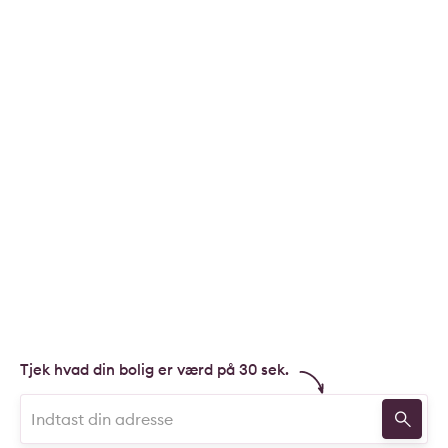
Her er der rig mulighed for at opføre alt fra en moderne
villa til et klassisk parcelhus. Grundens størrelse giver
plads til både bolig, have og hyggelige uderum, samtidig
med at den er overskuelig at vedligeholde.
Gåsebakken 1 er dermed en enestående mulighed for at
realisere boligdrømmen i et attraktivt område med gode
rammer for både hverdagsliv og fremtid.
For spørgsmål kontakt Køge Kommune:
https://www.koege.dk/borger/bolig-og-
byggeri/byggegrunde-og-ejendomme-til-salg/udbud-af-
parceller-til-dobbelt-eller-fritliggende-huse
Tjek hvad din bolig er værd på 30 sek.