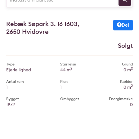
Rebæk Søpark 3. 16 1603,
Del
2650 Hvidovre
Solgt
Type
Størrelse
Grund
2
2
Ejerlejlighed
44 m
0 m
Antal rum
Plan
Kælder
2
1
1
0 m
Bygget
Ombygget
Energimærke
1972
-
D