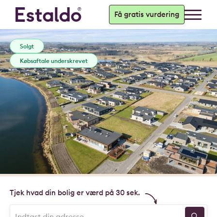
Få gratis vurdering
Solgt
Købsaftale underskrevet
Tjek hvad din bolig er værd på 30 sek.