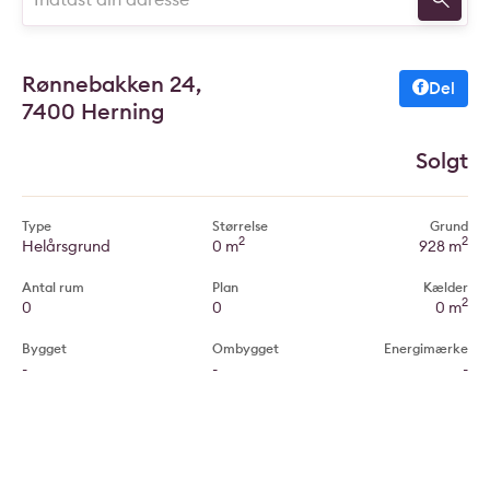
Rønnebakken 24,
Del
7400 Herning
Solgt
Type
Størrelse
Grund
2
2
Helårsgrund
0 m
928 m
Antal rum
Plan
Kælder
2
0
0
0 m
Bygget
Ombygget
Energimærke
-
-
-