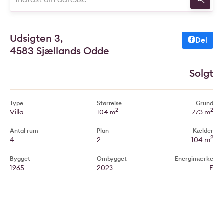
Udsigten 3,
Del
4583 Sjællands Odde
Solgt
Type
Størrelse
Grund
2
2
Villa
104 m
773 m
Antal rum
Plan
Kælder
2
4
2
104 m
Bygget
Ombygget
Energimærke
1965
2023
E