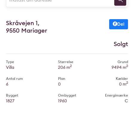
Skråvejen 1,
Del
9550 Mariager
Solgt
Type
Størrelse
Grund
2
2
Villa
206 m
9494 m
Antal rum
Plan
Kælder
2
6
0
0 m
Bygget
Ombygget
Energimærke
1827
1960
C