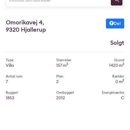
Omorikavej 4,
Del
9320 Hjallerup
Solgt
Type
Størrelse
Grund
2
2
Villa
157 m
1420 m
Antal rum
Plan
Kælder
2
7
2
0 m
Bygget
Ombygget
Energimærke
1853
2012
C