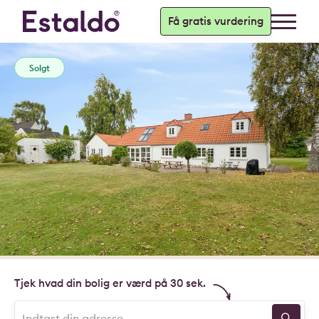
Få gratis vurdering
Solgt
Tjek hvad din bolig er værd på 30 sek.