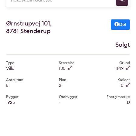
Ørnstrupvej 101,
Del
8781 Stenderup
Solgt
Type
Størrelse
Grund
2
2
Villa
130 m
1149 m
Antal rum
Plan
Kælder
2
5
2
0 m
Bygget
Ombygget
Energimærke
1925
-
D