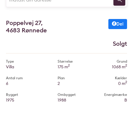
Poppelvej 27,
Del
4683 Rønnede
Solgt
Type
Størrelse
Grund
2
2
Villa
175 m
1068 m
Antal rum
Plan
Kælder
2
6
2
0 m
Bygget
Ombygget
Energimærke
1975
1988
B