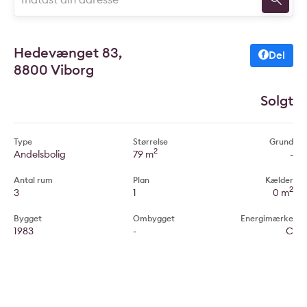
Hedevænget 83,
Del
8800 Viborg
Solgt
Type
Størrelse
Grund
2
Andelsbolig
79 m
-
Antal rum
Plan
Kælder
2
3
1
0 m
Bygget
Ombygget
Energimærke
1983
-
C