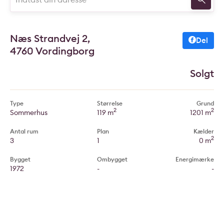
Næs Strandvej 2,
Del
4760 Vordingborg
Solgt
Type
Størrelse
Grund
2
2
Sommerhus
119 m
1201 m
Antal rum
Plan
Kælder
2
3
1
0 m
Bygget
Ombygget
Energimærke
1972
-
-