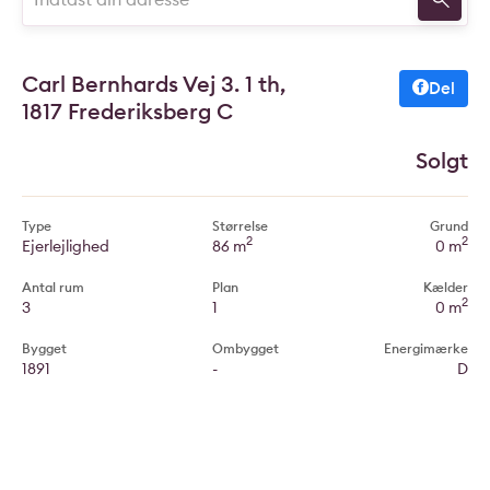
Carl Bernhards Vej 3. 1 th,
Del
1817 Frederiksberg C
Solgt
Type
Størrelse
Grund
2
2
Ejerlejlighed
86 m
0 m
Antal rum
Plan
Kælder
2
3
1
0 m
Bygget
Ombygget
Energimærke
1891
-
D