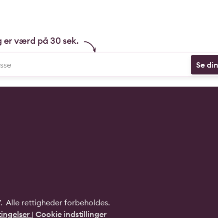
g er værd på 30 sek.
Se di
 Alle rettigheder forbeholdes.
ingelser
|
Cookie indstillinger