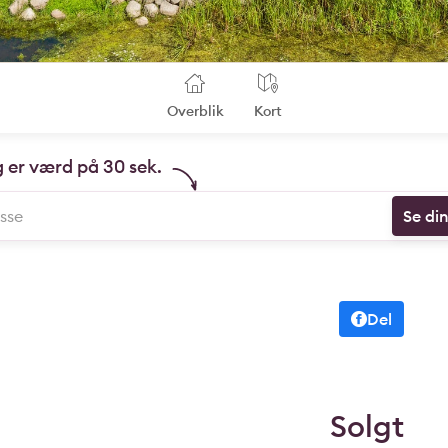
Overblik
Kort
g er værd på 30 sek.
Se di
Del
Solgt