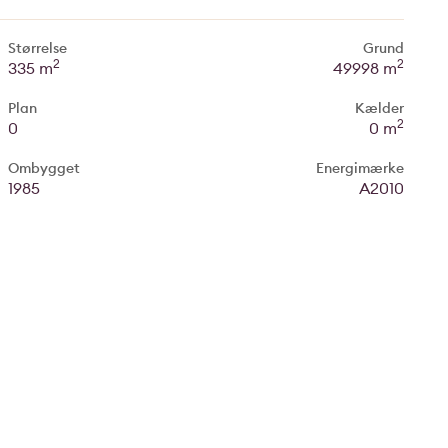
Størrelse
Grund
2
2
335 m
49998 m
Plan
Kælder
2
0
0 m
Ombygget
Energimærke
1985
A2010