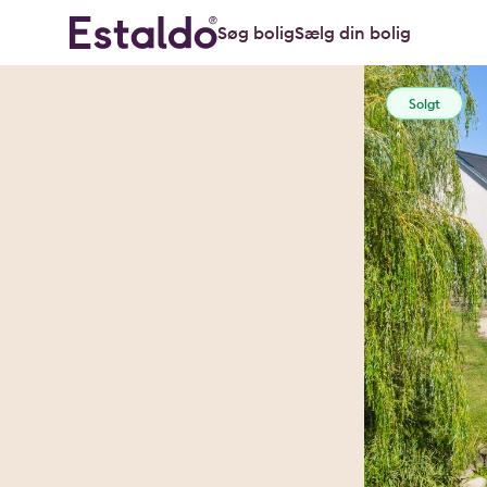
Søg bolig
Sælg din bolig
Solgt