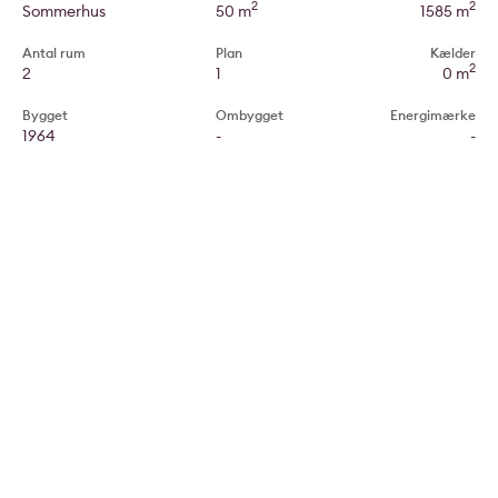
2
2
Sommerhus
50 m
1585 m
Antal rum
Plan
Kælder
2
2
1
0 m
Bygget
Ombygget
Energimærke
1964
-
-