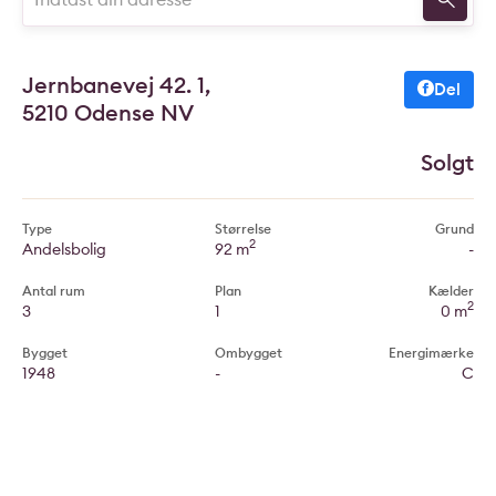
Jernbanevej 42. 1,
Del
5210 Odense NV
Solgt
Type
Størrelse
Grund
2
Andelsbolig
92 m
-
Antal rum
Plan
Kælder
2
3
1
0 m
Bygget
Ombygget
Energimærke
1948
-
C