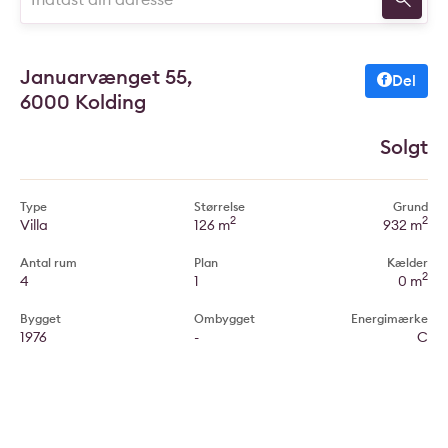
Januarvænget 55,
Del
6000 Kolding
Solgt
Type
Størrelse
Grund
2
2
Villa
126 m
932 m
Antal rum
Plan
Kælder
2
4
1
0 m
Bygget
Ombygget
Energimærke
1976
-
C