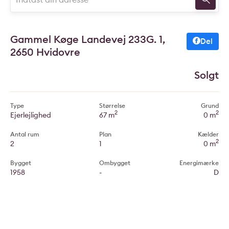
Gammel Køge Landevej 233G. 1,
Del
2650 Hvidovre
Solgt
Type
Størrelse
Grund
2
2
Ejerlejlighed
67 m
0 m
Antal rum
Plan
Kælder
2
2
1
0 m
Bygget
Ombygget
Energimærke
1958
-
D