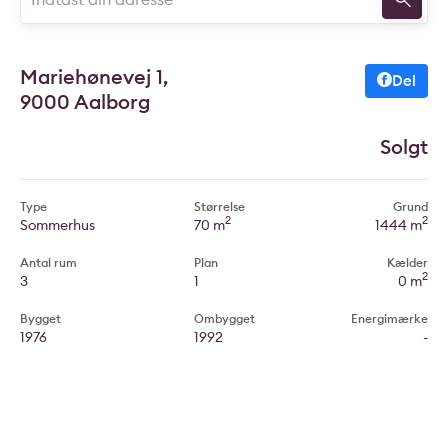
Mariehønevej 1,
Del
9000 Aalborg
Solgt
Type
Størrelse
Grund
2
2
Sommerhus
70 m
1444 m
Antal rum
Plan
Kælder
2
3
1
0 m
Bygget
Ombygget
Energimærke
1976
1992
-