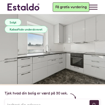
Få gratis vurdering
Solgt
Købsaftale underskrevet
Tjek hvad din bolig er værd på 30 sek.