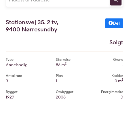
Stationsvej 35. 2 tv,
Del
9400 Nørresundby
Solgt
Type
Størrelse
Grund
2
Andelsbolig
86 m
-
Antal rum
Plan
Kælder
2
3
1
0 m
Bygget
Ombygget
Energimærke
1929
2008
D