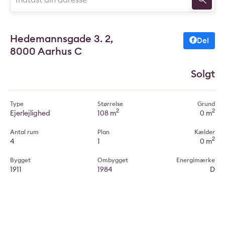
Hedemannsgade 3. 2,
Del
8000 Aarhus C
Solgt
Type
Størrelse
Grund
2
2
Ejerlejlighed
108 m
0 m
Antal rum
Plan
Kælder
2
4
1
0 m
Bygget
Ombygget
Energimærke
1911
1984
D