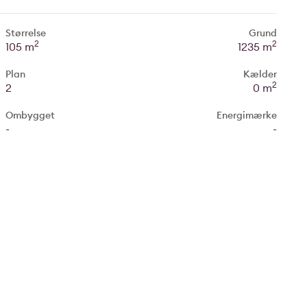
Størrelse
Grund
2
2
105 m
1235 m
Plan
Kælder
2
2
0 m
Ombygget
Energimærke
-
-