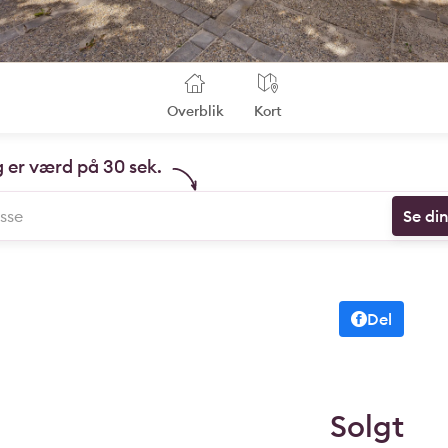
Overblik
Kort
g er værd på 30 sek.
Se di
Del
Solgt