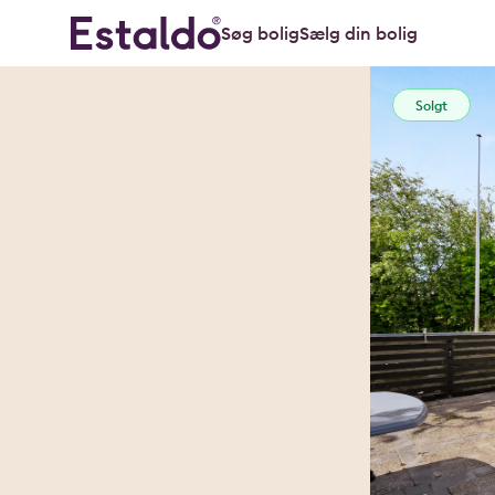
Søg bolig
Sælg din bolig
Solgt