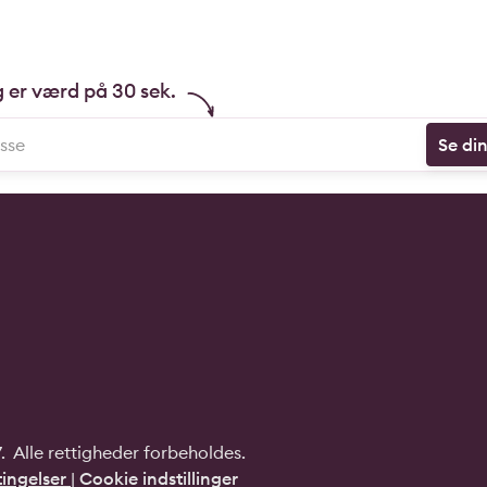
g er værd på 30 sek.
Se di
 Alle rettigheder forbeholdes.
ingelser
|
Cookie indstillinger