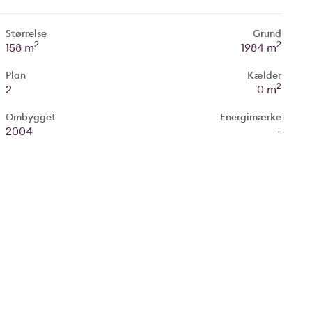
Størrelse
Grund
2
2
158 m
1984 m
Plan
Kælder
2
2
0 m
Ombygget
Energimærke
2004
-