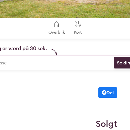
Overblik
Kort
g er værd på 30 sek.
Se di
Del
Solgt