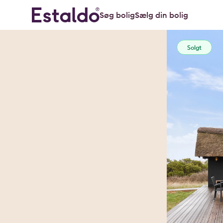
Søg bolig
Sælg din bolig
Solgt