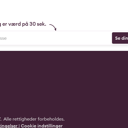
g er værd på 30 sek.
Se di
 Alle rettigheder forbeholdes.
ingelser
|
Cookie indstillinger