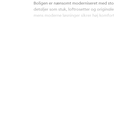
Boligen er nænsomt moderniseret med stor
detaljer som stuk, loftrosetter og origin
mens moderne løsninger sikrer høj komfort
I stueplan finder I to gode værelser, et fl
der fungerer som husets naturlige samlings
vestvendte træterrasse, hvor solen kan nyd
Underetagen byder på endnu et nyrenovere
opbevaringsmuligheder samt to regulære
enten behovet er børneværelser, hjemmeko
Huset er gennemgribende moderniseret me
række energiforbedringer, herunder nye vi
hulmursisolering.
Udenfor venter en smukt anlagt og solrig
gårdhave, nedgravet trampolin og et nyb
rummelig indkørsel med forberedt kabling t
For dem, der drømmer om endnu mere plads
en 1. sal på ca. 65-70 m², og vand, el sam
og indflytningsklar villa, hvor klassisk c
udvidelsesmuligheder går op i en højere e