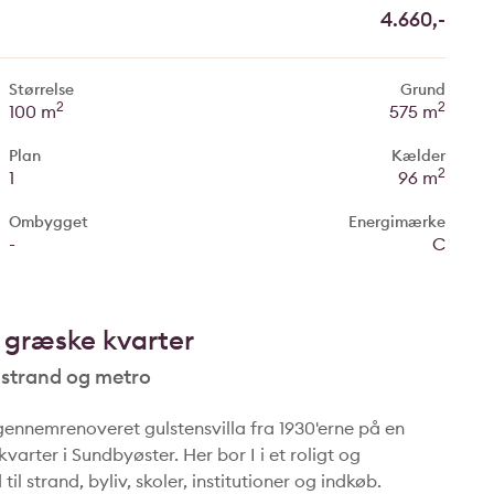
4.660,-
Størrelse
Grund
2
2
100 m
575 m
Plan
Kælder
2
1
96 m
Ombygget
Energimærke
-
C
t græske kvarter
, strand og metro
ennemrenoveret gulstensvilla fra 1930'erne på en
varter i Sundbyøster. Her bor I i et roligt og
il strand, byliv, skoler, institutioner og indkøb.