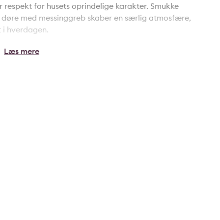
 respekt for husets oprindelige karakter. Smukke
ale døre med messinggreb skaber en særlig atmosfære,
 i hverdagen.
ot badeværelse, en lys stue samt et skønt køkken-alrum,
punkt. Herfra er der direkte udgang til den store
es fra middag til aften.
t badeværelse, et stort bryggers, gode
 værelser med mange anvendelsesmuligheder, hvad
ntor eller gæsteafdeling.
d fornyet teknik, gulvvarme på begge etager og en
nduer og døre, forbedret isolering samt
 have med velvoksede beplantninger, bålplads,
ygget skur med sedumtag. Derudover er der en
il ladestander.
, foreligger der allerede arkitekttegnede planer for
t faldstamme er allerede fremført. En særdeles velholdt
harme, moderne komfort og attraktive
nhed.