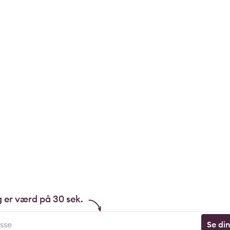
g er værd på 30 sek.
Se di