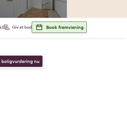
kt
Book fremvisning
Giv et bud
n boligvurdering nu