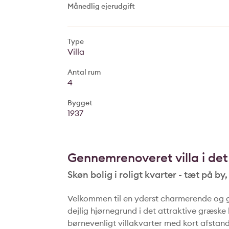
Månedlig ejerudgift
Type
Villa
Antal rum
4
Bygget
1937
Gennemrenoveret villa i de
Skøn bolig i roligt kvarter - tæt på by
Velkommen til en yderst charmerende og g
dejlig hjørnegrund i det attraktive græske k
børnevenligt villakvarter med kort afstand t