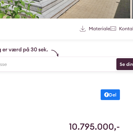
Materiale
Konta
g er værd på 30 sek.
Se di
Del
10.795.000,-