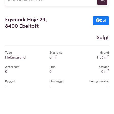
Egsmark Høje 24,
Del
8400 Ebeltoft
Solgt
Type
Størrelse
Grund
2
2
Helårsgrund
0 m
1156 m
Antal rum
Plan
Kælder
2
0
0
0 m
Bygget
Ombygget
Energimærke
-
-
-