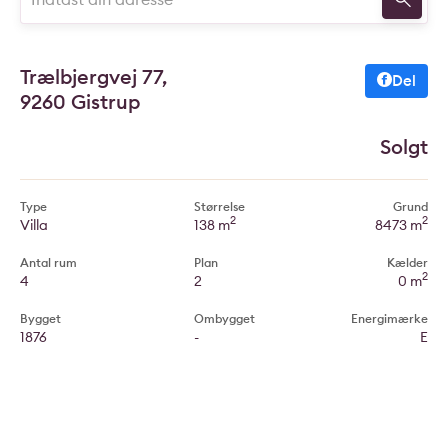
Trælbjergvej 77,
Del
9260 Gistrup
Solgt
Type
Størrelse
Grund
2
2
Villa
138 m
8473 m
Antal rum
Plan
Kælder
2
4
2
0 m
Bygget
Ombygget
Energimærke
1876
-
E