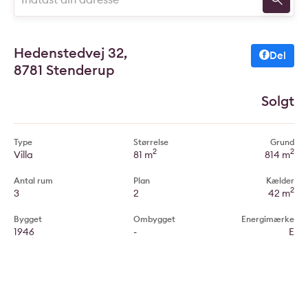
Hedenstedvej 32,
Del
8781 Stenderup
Solgt
Type
Størrelse
Grund
2
2
Villa
81 m
814 m
Antal rum
Plan
Kælder
2
3
2
42 m
Bygget
Ombygget
Energimærke
1946
-
E