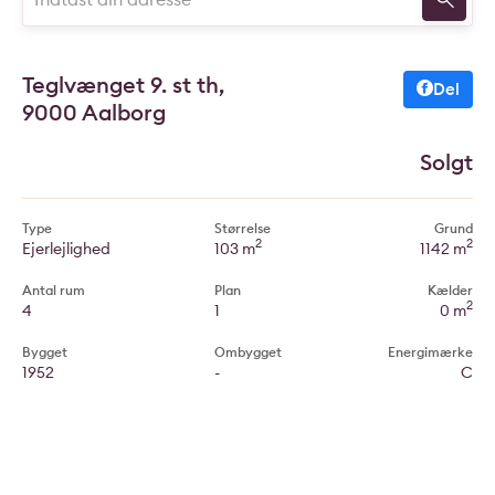
Teglvænget 9. st th,
Del
9000 Aalborg
Solgt
Type
Størrelse
Grund
2
2
Ejerlejlighed
103 m
1142 m
Antal rum
Plan
Kælder
2
4
1
0 m
Bygget
Ombygget
Energimærke
1952
-
C