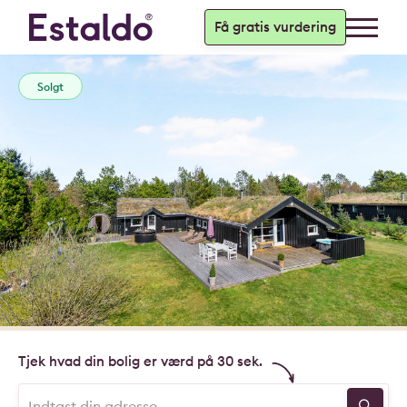
Få gratis vurdering
Solgt
Tjek hvad din bolig er værd på 30 sek.