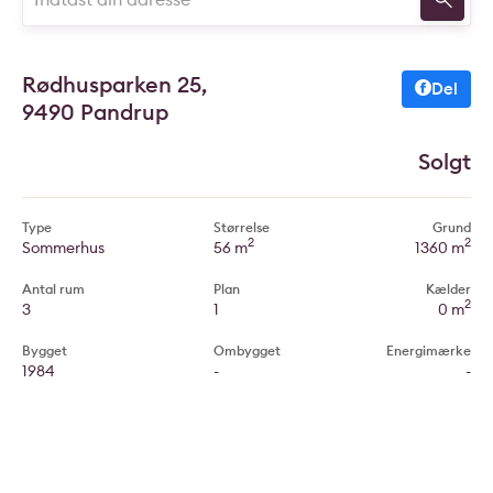
Rødhusparken 25,
Del
9490 Pandrup
Solgt
Type
Størrelse
Grund
2
2
Sommerhus
56 m
1360 m
Antal rum
Plan
Kælder
2
3
1
0 m
Bygget
Ombygget
Energimærke
1984
-
-