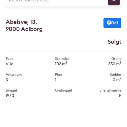
Abelsvej 13,
Del
9000 Aalborg
Solgt
Type
Størrelse
Grund
2
2
Villa
103 m
850 m
Antal rum
Plan
Kælder
2
3
1
0 m
Bygget
Ombygget
Energimærke
1960
-
E