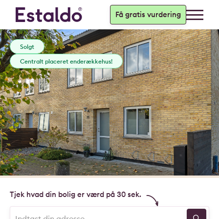
Få gratis vurdering
Solgt
Centralt placeret enderækkehus!
Tjek hvad din bolig er værd på 30 sek.