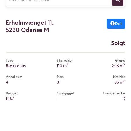
Erholmvænget 11,
Del
5230 Odense M
Solgt
Type
Størrelse
Grund
2
2
Rækkehus
110 m
246 m
Antal rum
Plan
Kælder
2
4
3
36 m
Bygget
Ombygget
Energimærke
1957
-
D