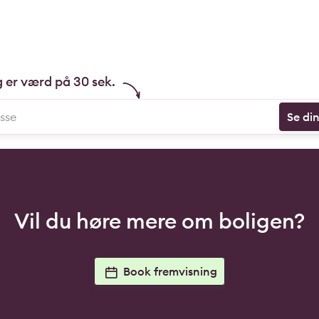
g er værd på 30 sek.
Se di
Vil du høre mere om boligen?
Book fremvisning