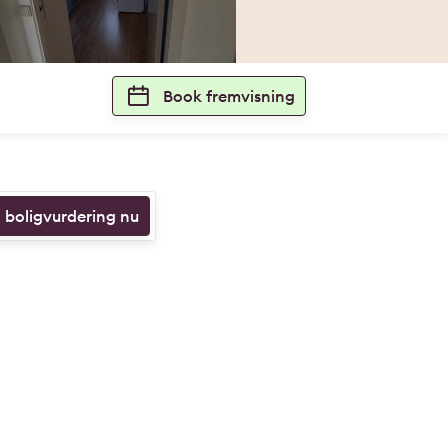
Book fremvisning
n boligvurdering nu