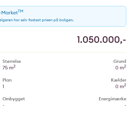
TM
e-Market
sælgeren har selv fastsat prisen på boligen.
1.050.000,-
Størrelse
Grund
2
2
75 m
0 m
Plan
Kælder
2
1
0 m
Ombygget
Energimærke
-
-