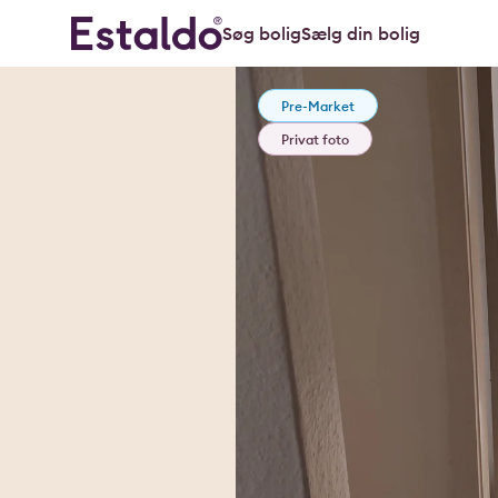
Søg bolig
Sælg din bolig
Pre-Market
Privat foto