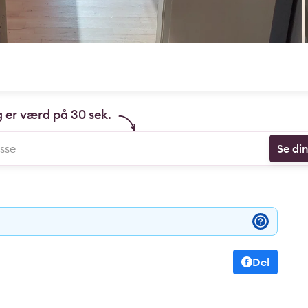
g er værd på 30 sek.
Se di
Del