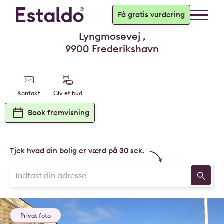
Få gratis vurdering
Lyngmosevej ,
9900 Frederikshavn
Kontakt
Giv et bud
Book fremvisning
Tjek hvad din bolig er værd på 30 sek.
Privat foto