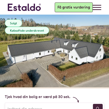
Få gratis vurdering
Solgt
Købsaftale underskrevet
Tjek hvad din bolig er værd på 30 sek.