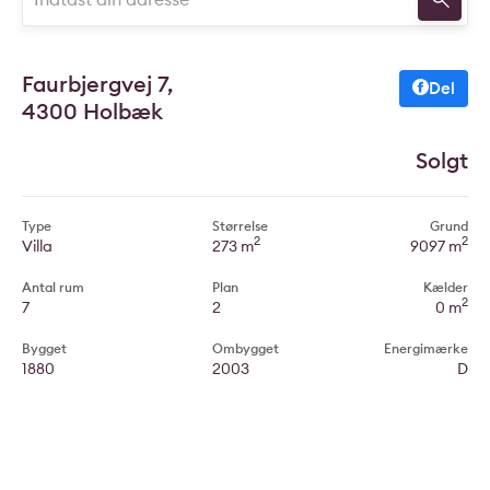
Faurbjergvej 7,
Del
4300 Holbæk
Solgt
Type
Størrelse
Grund
2
2
Villa
273 m
9097 m
Antal rum
Plan
Kælder
2
7
2
0 m
Bygget
Ombygget
Energimærke
1880
2003
D