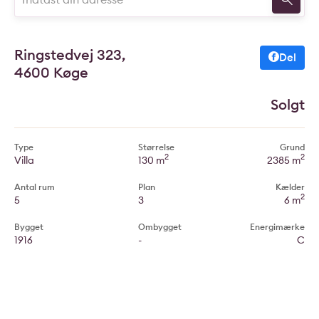
Ringstedvej 323,
Del
4600 Køge
Solgt
Type
Størrelse
Grund
2
2
Villa
130 m
2385 m
Antal rum
Plan
Kælder
2
5
3
6 m
Bygget
Ombygget
Energimærke
1916
-
C