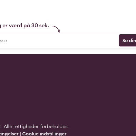
g er værd på 30 sek.
Se di
 Alle rettigheder forbeholdes.
ingelser
|
Cookie indstillinger