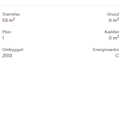
Størrelse
Grund
2
2
53 m
0 m
Plan
Kælder
2
1
0 m
Ombygget
Energimærke
2013
C