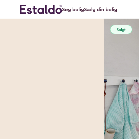
Søg bolig
Sælg din bolig
Solgt