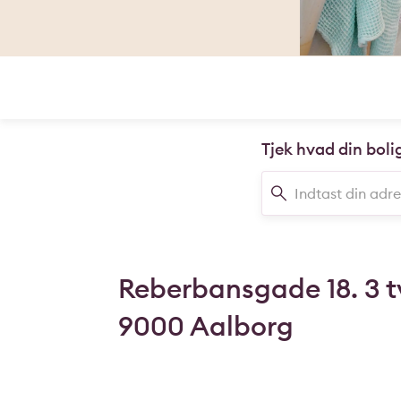
Tjek hvad din boli
Reberbansgade 18. 3 t
9000 Aalborg