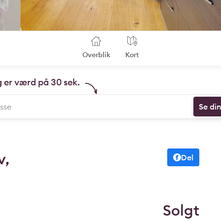
Overblik
Kort
g er værd på 30 sek.
Se di
v,
Del
Solgt