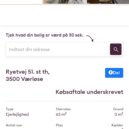
Tjek hvad din bolig er værd på 30 sek.
Ryetvej 51. st th,
Del
3500 Værløse
Købsaftale underskrevet
Type
Størrelse
Grund
2
2
Ejerlejlighed
63 m
0 m
Antal rum
Plan
Kælder