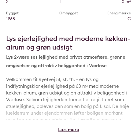
2
2
1
0 m
Bygget
Ombygget
Energimærke
1968
-
C
Lys ejerlejlighed med moderne køkken-
alrum og grøn udsigt
Lys 2-værelses lejlighed med privat atmosfære, grønne
omgivelser og attraktiv beliggenhed i Værløse
Velkommen til Ryetvej 51, st. th. - en lys og
indflytningsklar ejerlejlighed på 63 m² med moderne
køkken-alrum, grøn udsigt og en attraktiv beliggenhed i
Værløse. Selvom lejligheden formelt er registreret som
stuelejlighed, opleves den som en bolig på 1. sal. De høje
kælderrum under ejendommen løfter boligen markant
over terræn og giver både et flot lysindfald, masser af
privatliv og udsigt til de grønne omgivelser.
Boligens absolutte omdrejningspunkt er det store, åbne