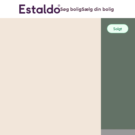
Søg bolig
Sælg din bolig
Solgt