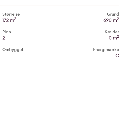
Størrelse
Grund
2
2
172 m
690 m
Plan
Kælder
2
2
0 m
Ombygget
Energimærke
-
C