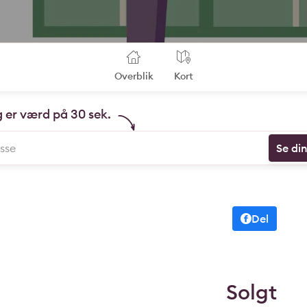
Overblik
Kort
g er værd på 30 sek.
Se di
Del
Solgt