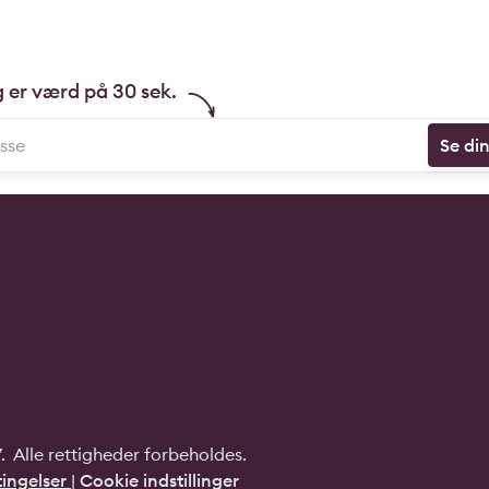
g er værd på 30 sek.
Se di
 Alle rettigheder forbeholdes.
ingelser
|
Cookie indstillinger