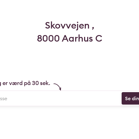
Skovvejen ,
8000 Aarhus C
g er værd på 30 sek.
Se di