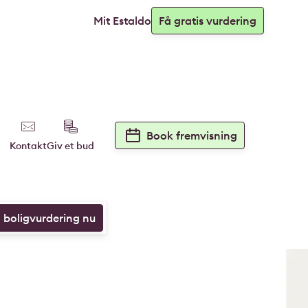
Mit Estaldo
Få gratis vurdering
Book fremvisning
Kontakt
Giv et bud
n boligvurdering nu