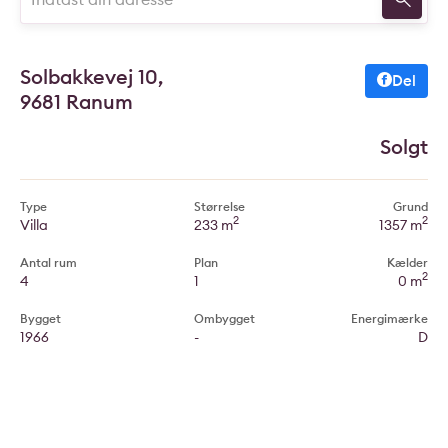
Solbakkevej 10,
Del
9681 Ranum
Solgt
Type
Størrelse
Grund
2
2
Villa
233 m
1357 m
Antal rum
Plan
Kælder
2
4
1
0 m
Bygget
Ombygget
Energimærke
1966
-
D