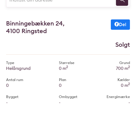
Binningebækken 24,
Del
4100 Ringsted
Solgt
Type
Størrelse
Grund
2
2
Helårsgrund
0 m
700 m
Antal rum
Plan
Kælder
2
0
0
0 m
Bygget
Ombygget
Energimærke
-
-
-