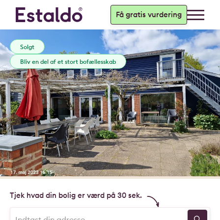
Få gratis vurdering
Solgt
Bliv en del af et stort bofællesskab
Tjek hvad din bolig er værd på 30 sek.