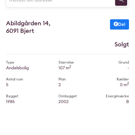
Abildgården 14,
Del
6091 Bjert
Solgt
Type
Størrelse
Grund
2
Andelsbolig
107 m
-
Antal rum
Plan
Kælder
2
5
2
0 m
Bygget
Ombygget
Energimærke
1985
2002
B