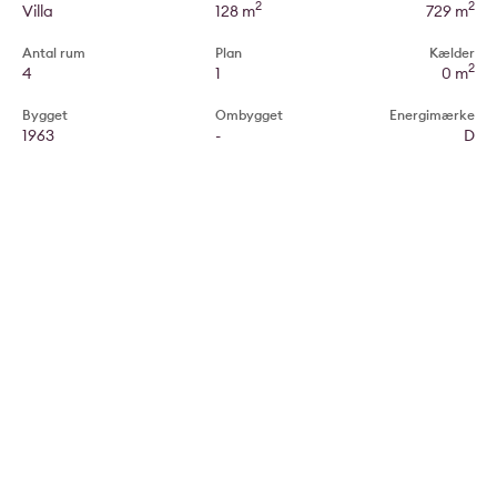
2
2
Villa
128 m
729 m
Antal rum
Plan
Kælder
2
4
1
0 m
Bygget
Ombygget
Energimærke
1963
-
D