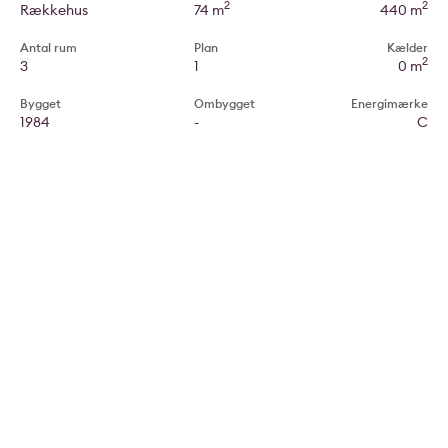
2
2
Rækkehus
74 m
440 m
Antal rum
Plan
Kælder
2
3
1
0 m
Bygget
Ombygget
Energimærke
1984
-
C