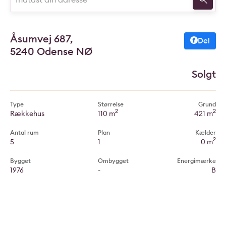
Åsumvej 687,
Del
5240 Odense NØ
Solgt
Type
Størrelse
Grund
2
2
Rækkehus
110 m
421 m
Antal rum
Plan
Kælder
2
5
1
0 m
Bygget
Ombygget
Energimærke
1976
-
B