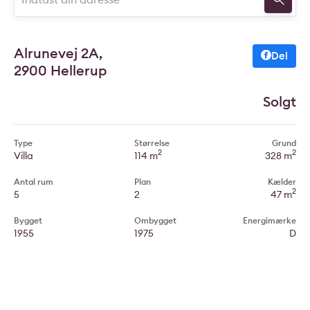
Alrunevej 2A,
Del
2900 Hellerup
Solgt
Type
Størrelse
Grund
2
2
Villa
114 m
328 m
Antal rum
Plan
Kælder
2
5
2
47 m
Bygget
Ombygget
Energimærke
1955
1975
D